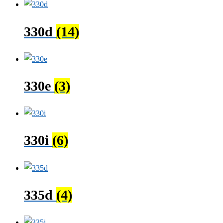
330d
(14)
330e
(3)
330i
(6)
335d
(4)