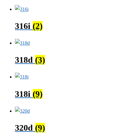
316i
(2)
318d
(3)
318i
(9)
320d
(9)