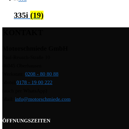
335i
(19)
KONTAKT
Motorschmiede GmbH
Paul-Reusch-Straße 10
46045 Oberhausen
Werkstatt:
0208 - 80 80 88
Mobil:
0178 - 19 00 222
(auch per WhatsApp)
Mail:
info@motorschmiede.com
ÖFFNUNGSZEITEN