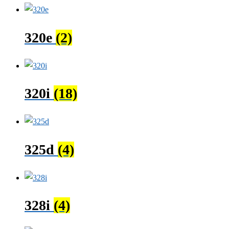
320e
(2)
320i
(18)
325d
(4)
328i
(4)