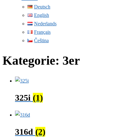
Deutsch
English
Nederlands
Français
Čeština
Kategorie:
3er
325i
(1)
316d
(2)