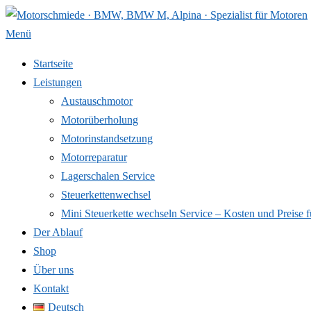
Zum
Inhalt
Menü
springen
Startseite
Leistungen
Austauschmotor
Motorüberholung
Motorinstandsetzung
Motorreparatur
Lagerschalen Service
Steuerkettenwechsel
Mini Steuer­kette wechseln Service – Kosten und Preise f
Der Ablauf
Shop
Über uns
Kontakt
Deutsch