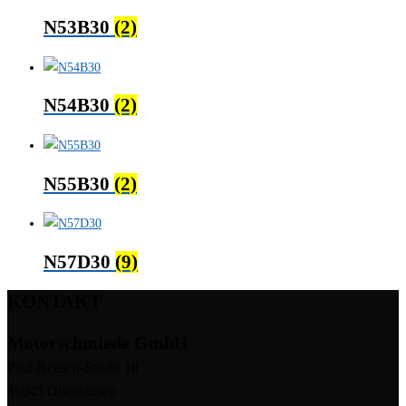
N53B30
(2)
N54B30
(2)
N55B30
(2)
N57D30
(9)
KONTAKT
Motorschmiede GmbH
Paul-Reusch-Straße 10
46045 Oberhausen