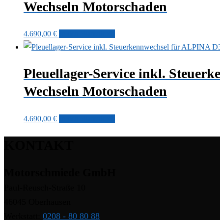
Wechseln Motorschaden
4.690,00
€
In den Warenkorb
Pleuellager-Service inkl. Steu
Wechseln Motorschaden
4.690,00
€
In den Warenkorb
KONTAKT
Motorschmiede GmbH
Paul-Reusch-Straße 10
46045 Oberhausen
Werkstatt:
0208 - 80 80 88