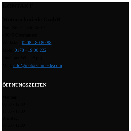
KONTAKT
Motorschmiede GmbH
Paul-Reusch-Straße 10
46045 Oberhausen
Werkstatt:
0208 - 80 80 88
Mobil:
0178 - 19 00 222
(auch per WhatsApp)
Mail:
info@motorschmiede.com
ÖFFNUNGSZEITEN
Montag:
08:00 - 12:00
13:00 - 16:00
Dienstag:
08:00 - 12:00