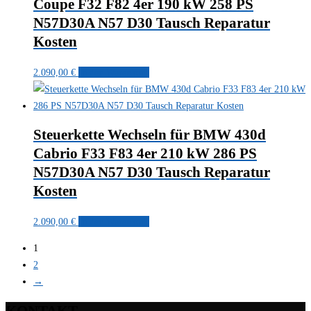
Coupe F32 F82 4er 190 kW 258 PS
N57D30A N57 D30 Tausch Reparatur
Kosten
2.090,00
€
In den Warenkorb
Steuerkette Wechseln für BMW 430d
Cabrio F33 F83 4er 210 kW 286 PS
N57D30A N57 D30 Tausch Reparatur
Kosten
2.090,00
€
In den Warenkorb
1
2
→
KONTAKT