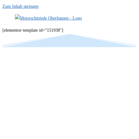
Zum Inhalt springen
[elementor-template id=“151938″]
Ihr Spezialist im Bereich
Motorinstandsetzung der
Fabrikate BMW & Mini in
Dortmund