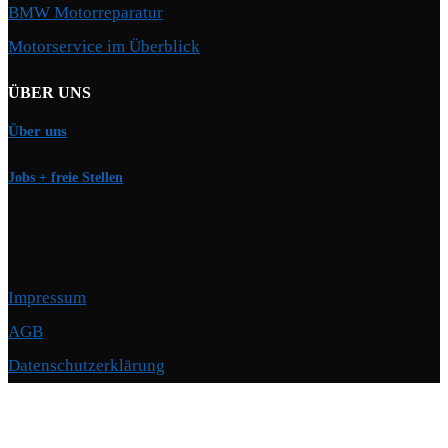
BMW Motorreparatur
Motorservice im Überblick
ÜBER UNS
Über uns
Jobs + freie Stellen
Impressum
AGB
Datenschutzerklärung
Copyright © 2026 Motorschmiede · BMW, BMW M, Alpina · Spezialist für
Motoren
–
OnePress
Theme von FameThemes