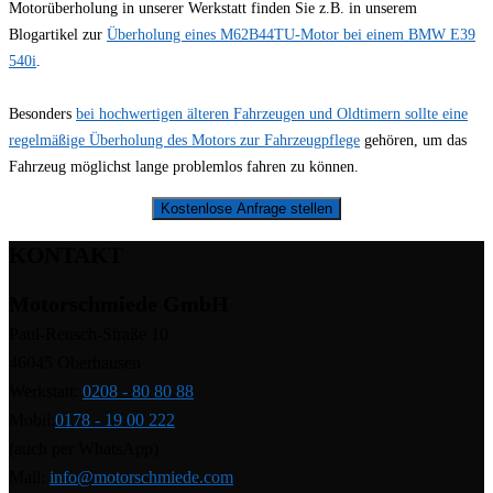
Motorüberholung in unserer Werkstatt finden Sie z.B. in unserem
Blogartikel zur
Überholung eines M62B44TU-Motor bei einem BMW E39
540i
.
Besonders
bei hochwertigen älteren Fahrzeugen und Oldtimern sollte eine
regelmäßige Überholung des Motors zur Fahrzeugpflege
gehören, um das
Fahrzeug möglichst lange problemlos fahren zu können.
Kostenlose Anfrage stellen
KONTAKT
Motorschmiede GmbH
Paul-Reusch-Straße 10
46045 Oberhausen
Werkstatt:
0208 - 80 80 88
Mobil:
0178 - 19 00 222
(auch per WhatsApp)
Mail:
info@motorschmiede.com