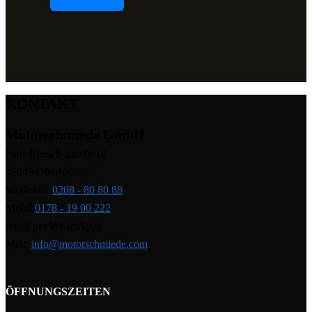
Bitte lasse dieses Feld leer.
KONTAKT
Motorschmiede GmbH
Paul-Reusch-Straße 10
46045 Oberhausen
Werkstatt:
0208 - 80 80 88
Mobil:
0178 - 19 00 222
(auch per WhatsApp)
Mail:
info@motorschmiede.com
ÖFFNUNGSZEITEN