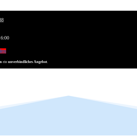
88
16:00
len
n
ein
unverbindliches Angebot
.