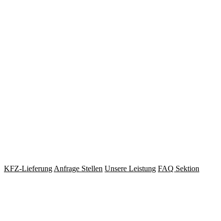
Ihr Spezialist im Bereic
der Fabrikate BMW & Mi
Herzlich willkommen bei der Motorschmiede GmbH – Ihrem bevorzu
Oberhausen und mit dem Know How aus über 10 Jahren Motorinstand
der umliegenden Region erstklassige Dienstleistungen anzubieten. Sie
bringen oder unseren Abholservice in Anspruch zu nehmen, zudem ist
KFZ-Lieferung
Anfrage Stellen
Unsere Leistung
FAQ Sektion