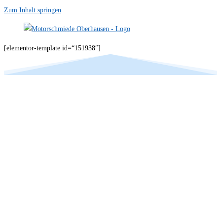
Zum Inhalt springen
[elementor-template id=“151938″]
Ihr Spezialist im Bereich
Motorinstandsetzung der
Fabrikate BMW & Mini in
Osnabrück