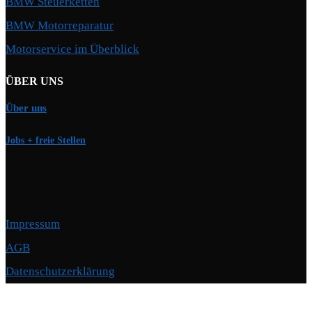
BMW Steuerketten
BMW Motorreparatur
Motorservice im Überblick
ÜBER UNS
Über uns
Jobs + freie Stellen
Impressum
AGB
Datenschutzerklärung
Copyright © 2026 Motorschmiede · BMW, BMW M, Alpina · Spezialist für
Motoren
–
OnePress
Theme von FameThemes