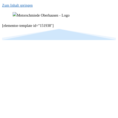
Zum Inhalt springen
[elementor-template id=“151938″]
Ihr Spezialist im Bereich
Motorinstandsetzung der
Fabrikate BMW & Mini in
Potsdam