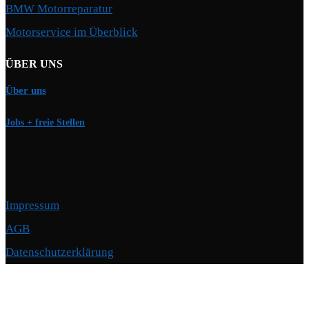
BMW Motorreparatur
Motorservice im Überblick
ÜBER UNS
Über uns
Jobs + freie Stellen
Impressum
AGB
Datenschutzerklärung
Copyright © 2026 Motorschmiede · BMW, BMW M, Alpina · Spezialist für
Motoren
–
OnePress
Theme von FameThemes