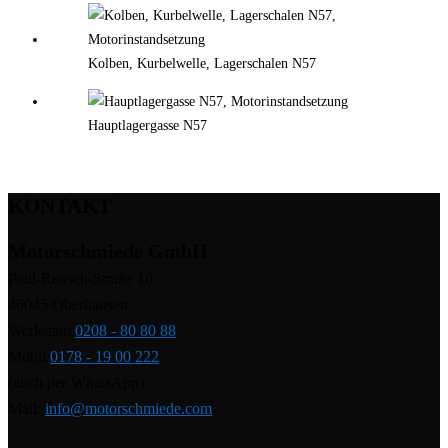
Kolben, Kurbelwelle, Lagerschalen N57
Hauptlagergasse N57
KONTAKT
Motorschmiede GmbH
Paul-Reusch-Straße 10
46045 Oberhausen
Werkstatt:
0208 - 80 80 88
Mobil:
0178 - 19 00 222
(auch per WhatsApp)
Mail:
info@motorschmiede.com