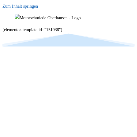
Zum Inhalt springen
[elementor-template id=“151938″]
Ihr Spezialist im Bereich
Motorinstandsetzung der
Fabrikate BMW & Mini in
Wolfsburg