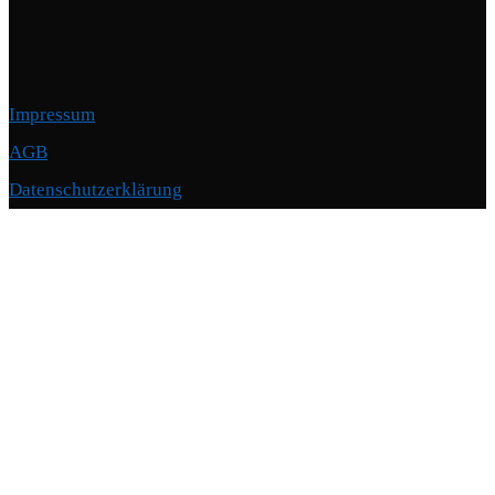
Impressum
AGB
Datenschutzerklärung
Copyright © 2026 Motorschmiede · BMW, BMW M, Alpina · Spezialist für
Motoren
–
OnePress
Theme von FameThemes