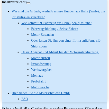
Inhaltsverzeichnis
Was sind die Gründe, weshalb unsere Kunden aus Halle (Saale), uns
ihr Vertrauen schenken?
Wie kommt ihr Fahrzeug aus Halle (Saale) zu uns?
Fahrzeugabholung / Selbst Fahren
Motor Zusenden
Oder lassen Sie ihn von einer Firma anliefern, z.B.
Shiply.com
Unser Angebot und Ablauf bei der Motorinstandsetzung.
Motor ausbau
Instandsetzung
Werksvorgaben
Montage
Probefahrt
Motorwäsche
Hier finden Sie die Motorschmiede GmbH
FAQ