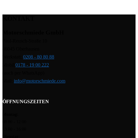
KONTAKT
Motorschmiede GmbH
Paul-Reusch-Straße 10
46045 Oberhausen
Werkstatt:
0208 - 80 80 88
Mobil:
0178 - 19 00 222
(auch per WhatsApp)
Mail:
info@motorschmiede.com
ÖFFNUNGSZEITEN
Montag:
08:00 - 12:00
13:00 - 16:00
Dienstag: