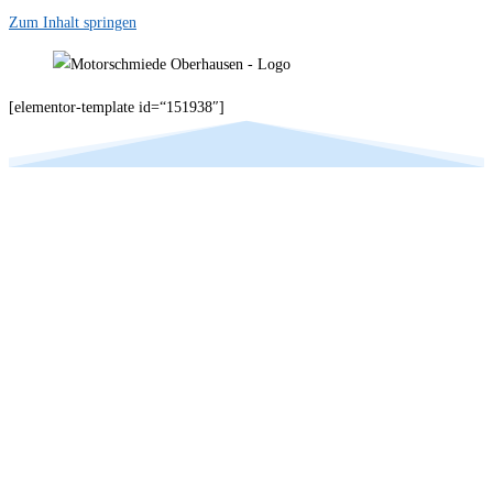
Zum Inhalt springen
[elementor-template id=“151938″]
Ihr Spezialist im Bereich
Motorinstandsetzung der
Fabrikate BMW & Mini in Halle
(Saale)