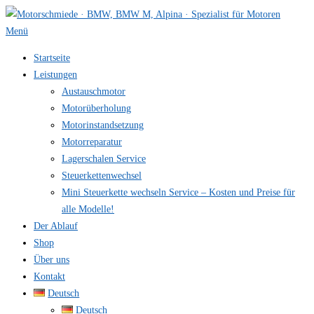
Zum
Inhalt
Menü
springen
Startseite
Leistungen
Austauschmotor
Motorüberholung
Motorinstandsetzung
Motorreparatur
Lagerschalen Service
Steuerkettenwechsel
Mini Steuer­kette wechseln Service – Kosten und Preise für
alle Modelle!
Der Ablauf
Shop
Über uns
Kontakt
Deutsch
Deutsch