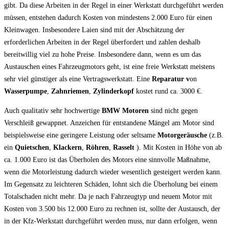
gibt. Da diese Arbeiten in der Regel in einer Werkstatt durchgeführt werden
müssen, entstehen dadurch Kosten von mindestens 2.000 Euro für einen
Kleinwagen. Insbesondere Laien sind mit der Abschätzung der
erforderlichen Arbeiten in der Regel überfordert und zahlen deshalb
bereitwillig viel zu hohe Preise. Insbesondere dann, wenn es um das
Austauschen eines Fahrzeugmotors geht, ist eine freie Werkstatt meistens
sehr viel günstiger als eine Vertragswerkstatt. Eine
Reparatur v
on
Wasserpumpe
,
Zahnriemen
,
Zylinderkopf
kostet rund ca. 3000 €.
Auch qualitativ sehr hochwertige
BMW Motoren
sind nicht gegen
Verschleiß gewappnet. Anzeichen für entstandene Mängel am Motor sind
beispielsweise eine geringere Leistung oder seltsame
Motorgeräusche
(z.B.
ein
Quietschen
,
Klackern
,
Röhren
,
Rasselt
). Mit Kosten in Höhe von ab
ca. 1.000 Euro ist das Überholen des Motors eine sinnvolle Maßnahme,
wenn die Motorleistung dadurch wieder wesentlich gesteigert werden kann.
Im Gegensatz zu leichteren Schäden, lohnt sich die Überholung bei einem
Totalschaden nicht mehr. Da je nach Fahrzeugtyp und neuem Motor mit
Kosten von 3.500 bis 12.000 Euro zu rechnen ist, sollte der Austausch, der
in der Kfz-Werkstatt durchgeführt werden muss, nur dann erfolgen, wenn