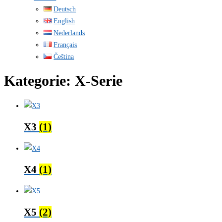
Deutsch
English
Nederlands
Français
Čeština
Kategorie:
X-Serie
X3
(1)
X4
(1)
X5
(2)