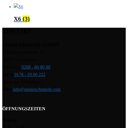
X6
(3)
KONTAKT
Motorschmiede GmbH
Paul-Reusch-Straße 10
46045 Oberhausen
Werkstatt:
0208 - 80 80 88
Mobil:
0178 - 19 00 222
(auch per WhatsApp)
Mail:
info@motorschmiede.com
ÖFFNUNGSZEITEN
Montag:
08:00 - 12:00