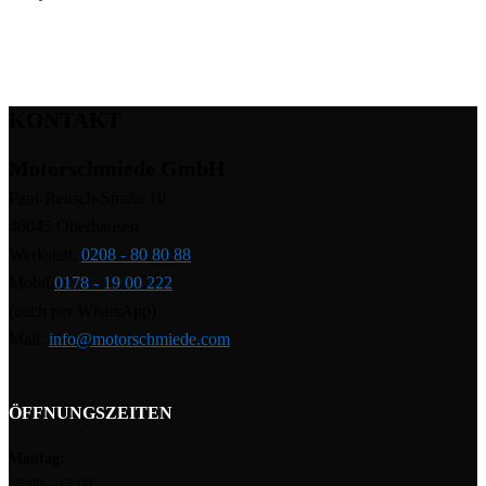
Hier zum Shop!
KONTAKT
Motorschmiede GmbH
Paul-Reusch-Straße 10
46045 Oberhausen
Werkstatt:
0208 - 80 80 88
Mobil:
0178 - 19 00 222
(auch per WhatsApp)
Mail:
info@motorschmiede.com
ÖFFNUNGSZEITEN
Montag:
08:00 - 12:00