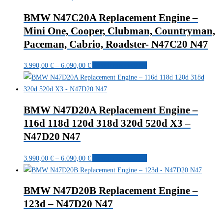
6.090,00 €
mehrere
Produktseite
BMW N47C20A Replacement Engine –
Varianten
gewählt
Mini One, Cooper, Clubman, Countryman,
auf.
werden
Paceman, Cabrio, Roadster- N47C20 N47
Die
Optionen
Preisspanne:
Dieses
3.990,00
€
–
6.090,00
€
Ausführung wählen
können
3.990,00 €
Produkt
auf
bis
weist
der
6.090,00 €
mehrere
Produktseite
BMW N47D20A Replacement Engine –
Varianten
gewählt
116d 118d 120d 318d 320d 520d X3 –
auf.
werden
N47D20 N47
Die
Optionen
Preisspanne:
Dieses
3.990,00
€
–
6.090,00
€
Ausführung wählen
können
3.990,00 €
Produkt
auf
bis
weist
der
BMW N47D20B Replacement Engine –
6.090,00 €
mehrere
Produktseite
123d – N47D20 N47
Varianten
gewählt
auf.
werden