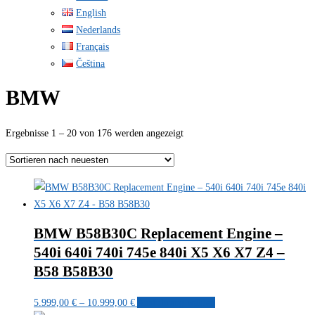
English
Nederlands
Français
Čeština
BMW
Nach
Ergebnisse 1 – 20 von 176 werden angezeigt
neuesten
sortiert
BMW B58B30C Replacement Engine –
540i 640i 740i 745e 840i X5 X6 X7 Z4 –
B58 B58B30
Preisspanne:
Dieses
5.999,00
€
–
10.999,00
€
Ausführung wählen