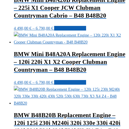
BMW Mini B48A20B Replacement Engine
Varianten
gewählt
– 225i X1 Cooper JCW Clubman
auf.
werden
Countryman Cabrio – B48 B48B20
Die
Optionen
Preisspanne:
Dieses
4.490,00
€
–
6.790,00
€
Ausführung wählen
können
4.490,00 €
Produkt
auf
bis
weist
der
6.790,00 €
mehrere
Produktseite
BMW Mini B48A20A Replacement Engine
Varianten
gewählt
– 120i 220i X1 X2 Cooper Clubman
auf.
werden
Countryman – B48 B48B20
Die
Optionen
Preisspanne:
Dieses
4.490,00
€
–
6.790,00
€
Ausführung wählen
können
4.490,00 €
Produkt
auf
bis
weist
der
6.790,00 €
mehrere
Produktseite
Varianten
gewählt
BMW B48B20B Replacement Engine –
auf.
werden
120i 125i 230i M240i 320i 330e 330i 420i
Die