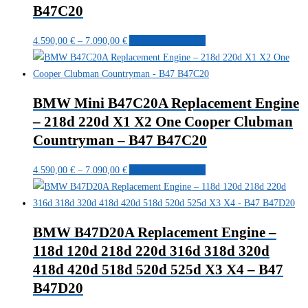
Optionen
B47C20
können
Preisspanne:
Dieses
auf
4.590,00
€
–
7.090,00
€
Ausführung wählen
4.590,00 €
Produkt
der
bis
weist
Produktseite
7.090,00 €
mehrere
gewählt
BMW Mini B47C20A Replacement Engine
Varianten
werden
– 218d 220d X1 X2 One Cooper Clubman
auf.
Countryman – B47 B47C20
Die
Optionen
Preisspanne:
Dieses
4.590,00
€
–
7.090,00
€
Ausführung wählen
können
4.590,00 €
Produkt
auf
bis
weist
der
7.090,00 €
mehrere
Produktseite
BMW B47D20A Replacement Engine –
Varianten
gewählt
118d 120d 218d 220d 316d 318d 320d
auf.
werden
418d 420d 518d 520d 525d X3 X4 – B47
Die
Optionen
B47D20
können