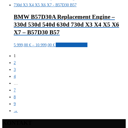
bis
weist
gewählt
10.999,00 €
mehrere
werden
BMW B57D30A Replacement Engine –
Varianten
330d 530d 540d 630d 730d X3 X4 X5 X6
auf.
X7 – B57D30 B57
Die
Optionen
Preisspanne:
Dieses
5.999,00
€
–
10.999,00
€
Ausführung wählen
können
5.999,00 €
Produkt
auf
1
bis
weist
der
2
10.999,00 €
mehrere
Produktseite
3
Varianten
gewählt
4
auf.
werden
…
Die
7
Optionen
8
können
9
auf
→
der
Produktseite
KONTAKT
gewählt