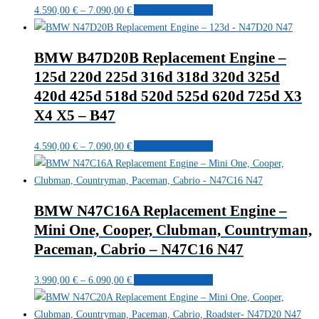
Preisspanne:
Dieses
auf
4.590,00
€
–
7.090,00
€
Ausführung wählen
4.590,00 €
Produkt
der
bis
weist
Produktseite
BMW B47D20B Replacement Engine –
7.090,00 €
mehrere
gewählt
125d 220d 225d 316d 318d 320d 325d
Varianten
werden
420d 425d 518d 520d 525d 620d 725d X3
auf.
Die
X4 X5 – B47
Optionen
Preisspanne:
Dieses
können
4.590,00
€
–
7.090,00
€
Ausführung wählen
4.590,00 €
Produkt
auf
bis
weist
der
7.090,00 €
mehrere
Produktseite
BMW N47C16A Replacement Engine –
Varianten
gewählt
Mini One, Cooper, Clubman, Countryman,
auf.
werden
Paceman, Cabrio – N47C16 N47
Die
Optionen
Preisspanne:
Dieses
3.990,00
€
–
6.090,00
€
Ausführung wählen
können
3.990,00 €
Produkt
auf
bis
weist
der