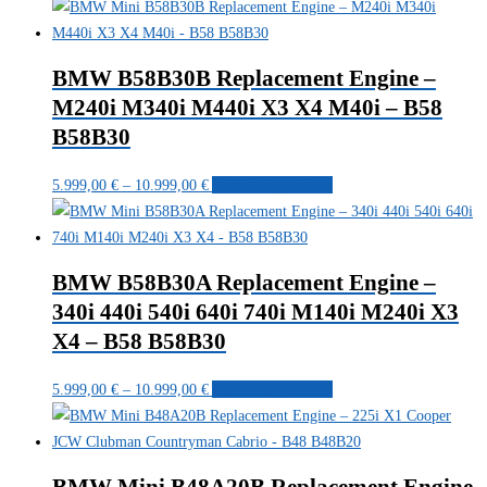
5.999,00 €
Produkt
bis
weist
10.999,00 €
mehrere
BMW B58B30B Replacement Engine –
Varianten
M240i M340i M440i X3 X4 M40i – B58
auf.
B58B30
Die
Optionen
Preisspanne:
Dieses
5.999,00
€
–
10.999,00
€
Ausführung wählen
können
5.999,00 €
Produkt
auf
bis
weist
der
10.999,00 €
mehrere
Produktseite
BMW B58B30A Replacement Engine –
Varianten
gewählt
340i 440i 540i 640i 740i M140i M240i X3
auf.
werden
X4 – B58 B58B30
Die
Optionen
Preisspanne:
Dieses
5.999,00
€
–
10.999,00
€
Ausführung wählen
können
5.999,00 €
Produkt
auf
bis
weist
der
10.999,00 €
mehrere
Produktseite