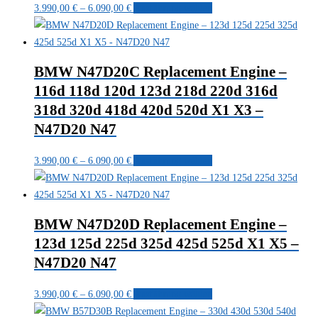
Preisspanne:
Dieses
3.990,00
€
–
6.090,00
€
Ausführung wählen
Die
3.990,00 €
Produkt
Optionen
bis
weist
können
6.090,00 €
mehrere
auf
BMW N47D20C Replacement Engine –
Varianten
der
116d 118d 120d 123d 218d 220d 316d
auf.
Produktseite
318d 320d 418d 420d 520d X1 X3 –
Die
gewählt
Optionen
N47D20 N47
werden
können
Preisspanne:
Dieses
auf
3.990,00
€
–
6.090,00
€
Ausführung wählen
3.990,00 €
Produkt
der
bis
weist
Produktseite
6.090,00 €
mehrere
gewählt
BMW N47D20D Replacement Engine –
Varianten
werden
123d 125d 225d 325d 425d 525d X1 X5 –
auf.
N47D20 N47
Die
Optionen
Preisspanne:
Dieses
3.990,00
€
–
6.090,00
€
Ausführung wählen
können
3.990,00 €
Produkt
auf