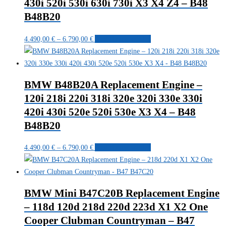
430i 520i 530i 630i 730i X3 X4 Z4 – B48
Optionen
können
B48B20
auf
Preisspanne:
Dieses
der
4.490,00
€
–
6.790,00
€
Ausführung wählen
4.490,00 €
Produkt
Produktseite
bis
weist
gewählt
6.790,00 €
mehrere
werden
BMW B48B20A Replacement Engine –
Varianten
120i 218i 220i 318i 320e 320i 330e 330i
auf.
420i 430i 520e 520i 530e X3 X4 – B48
Die
Optionen
B48B20
können
Preisspanne:
Dieses
auf
4.490,00
€
–
6.790,00
€
Ausführung wählen
4.490,00 €
Produkt
der
bis
weist
Produktseite
6.790,00 €
mehrere
gewählt
BMW Mini B47C20B Replacement Engine
Varianten
werden
– 118d 120d 218d 220d 223d X1 X2 One
auf.
Cooper Clubman Countryman – B47
Die