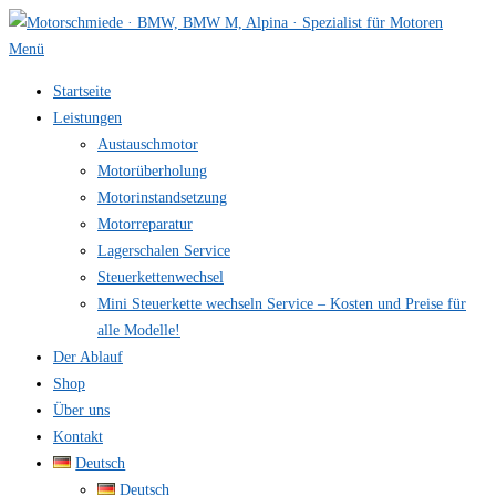
Zum
Inhalt
Menü
springen
Startseite
Leistungen
Austauschmotor
Motorüberholung
Motorinstandsetzung
Motorreparatur
Lagerschalen Service
Steuerkettenwechsel
Mini Steuer­kette wechseln Service – Kosten und Preise für
alle Modelle!
Der Ablauf
Shop
Über uns
Kontakt
Deutsch
Deutsch