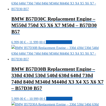
bis
weist
der
6.090,00 €
mehrere
Produktseite
Varianten
gewählt
BMW B57D30C Replacement Engine –
auf.
werden
M550d 750d X5 X6 X7 M50d – B57D30
Die
B57
Optionen
können
Preisspanne:
Dieses
6.999,00
€
–
11.999,00
€
Ausführung wählen
auf
6.999,00 €
Produkt
der
bis
weist
Produktseite
11.999,00 €
mehrere
gewählt
Varianten
werden
BMW B57D30B Replacement Engine –
auf.
330d 430d 530d 540d 630d 640d 730d
Die
740d 840d M340d M440d X3 X4 X5 X6 X7
Optionen
können
– B57D30 B57
auf
Preisspanne:
Dieses
der
5.999,00
€
–
10.999,00
€
Ausführung wählen
5.999,00 €
Produkt
Produktseite