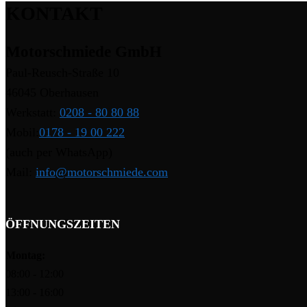
KONTAKT
Motorschmiede GmbH
Paul-Reusch-Straße 10
46045 Oberhausen
Werkstatt:
0208 - 80 80 88
Mobil:
0178 - 19 00 222
(auch per WhatsApp)
Mail:
info@motorschmiede.com
ÖFFNUNGSZEITEN
Montag:
08:00 - 12:00
13:00 - 16:00