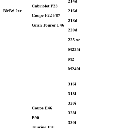
214d
Cabriolet F23
216d
BMW 2er
Coupe F22 F87
218d
Gran Tourer F46
220d
225 xe
M235i
M2
M240i
316i
318i
320i
Coupe E46
328i
E90
330i
Touring E91