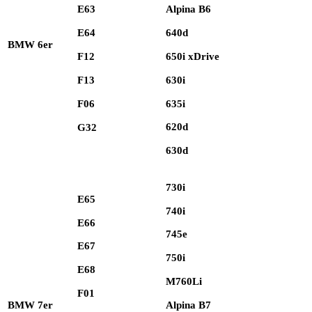
Alpina B6
E63
640d
E64
BMW 6er
650i xDrive
F12
630i
F13
635i
F06
620d
G32
630d
730i
E65
740i
E66
745e
E67
750i
E68
M760Li
F01
BMW 7er
Alpina B7