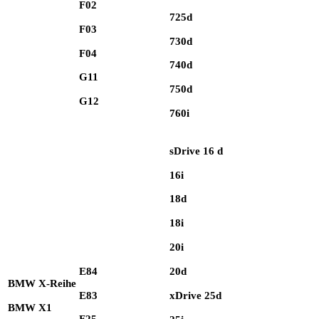
F02
725d
F03
730d
F04
740d
G11
750d
G12
760i
sDrive 16 d
16i
18d
18i
20i
E84
20d
BMW X-Reihe
E83
xDrive 25d
BMW X1