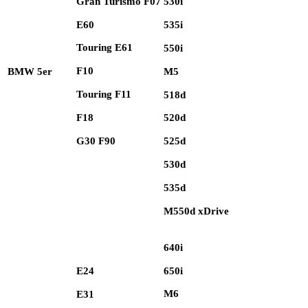
Gran Turismo F07
530i
E60
535i
Touring E61
550i
F10
M5
BMW 5er
Touring F11
518d
F18
520d
G30 F90
525d
530d
535d
M550d xDrive
640i
650i
E24
M6
E31