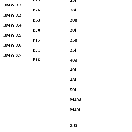
F25
25i
BMW X2
F26
28i
BMW X3
E53
30d
BMW X4
E70
30i
BMW X5
F15
35d
BMW X6
E71
35i
BMW X7
F16
40d
40i
48i
50i
M40d
M40i
2.8i