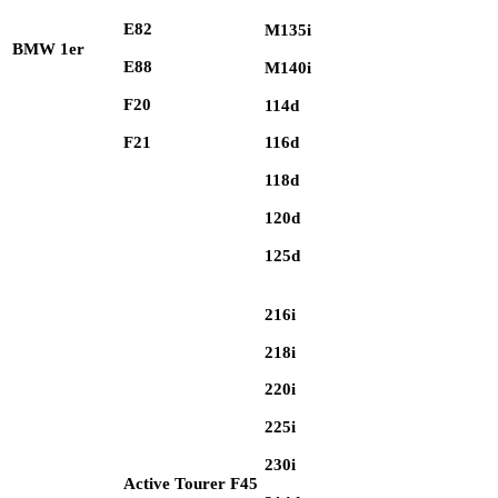
E82
M135i
BMW 1er
E88
M140i
F20
114d
F21
116d
118d
120d
125d
216i
218i
220i
225i
230i
Active Tourer F45