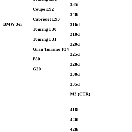
335i
Coupe E92
340i
Cabriolet E93
BMW 3er
316d
Touring F30
318d
Touring F31
320d
Gran Turismo F34
325d
F80
328d
G20
330d
335d
M3 (CTR)
418i
420i
428i