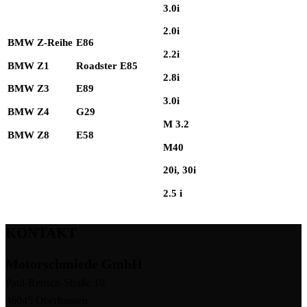
3.0i
2.0i
BMW Z-Reihe
E86
2.2i
BMW Z1
Roadster E85
2.8i
BMW Z3
E89
3.0i
BMW Z4
G29
M 3.2
BMW Z8
E58
M40
20i, 30i
2.5 i
KONTAKT
Motorschmiede GmbH
Paul-Reusch-Straße 10
46045 Oberhausen