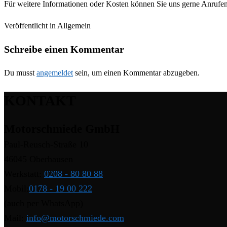
Für weitere Informationen oder Kosten können Sie uns gerne Anrufen
Veröffentlicht in Allgemein
Schreibe einen Kommentar
Du musst
angemeldet
sein, um einen Kommentar abzugeben.
KONTAKT
Motorschmiede GmbH
Paul-Reusch-Straße 10
46045 Oberhausen
Werkstatt:
0208 - 80 80 88
Mobil:
0178 - 19 00 222
(auch per WhatsApp)
Mail:
info@motorschmiede.com