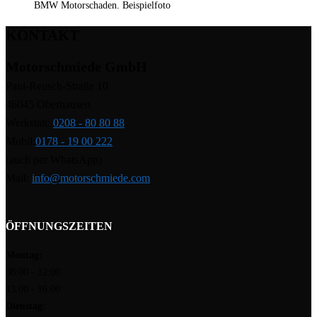
BMW Motorschaden. Beispielfoto
KONTAKT
Motorschmiede GmbH
Paul-Reusch-Straße 10
46045 Oberhausen
Werkstatt:
0208 - 80 80 88
Mobil:
0178 - 19 00 222
(auch per WhatsApp)
Mail:
info@motorschmiede.com
ÖFFNUNGSZEITEN
Montag:
08:00 - 12:00
13:00 - 16:00
Dienstag: