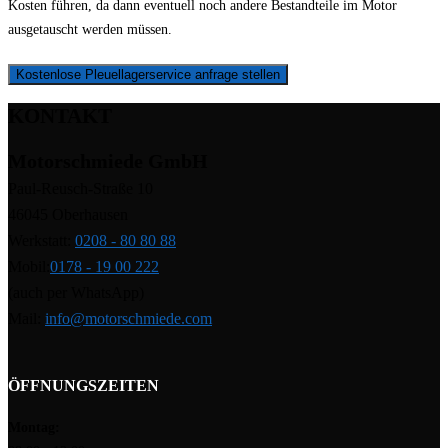
Kosten führen, da dann eventuell noch andere Bestandteile im Motor
ausgetauscht werden müssen.
Kostenlose Pleuellagerservice anfrage stellen
KONTAKT
Motorschmiede GmbH
Paul-Reusch-Straße 10
46045 Oberhausen
Werkstatt:
0208 - 80 80 88
Mobil:
0178 - 19 00 222
(auch per WhatsApp)
Mail:
info@motorschmiede.com
ÖFFNUNGSZEITEN
Montag: