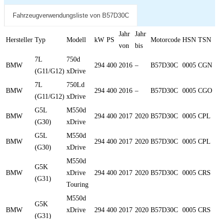
Fahrzeugverwendungsliste von B57D30C
Jahr
Jahr
Hersteller
Typ
Modell
kW
PS
Motorcode
HSN
TSN
von
bis
7L
750d
BMW
294
400
2016
–
B57D30C
0005
CGN
(G11/G12)
xDrive
7L
750Ld
BMW
294
400
2016
–
B57D30C
0005
CGO
(G11/G12)
xDrive
G5L
M550d
BMW
294
400
2017
2020
B57D30C
0005
CPL
(G30)
xDrive
G5L
M550d
BMW
294
400
2017
2020
B57D30C
0005
CPL
(G30)
xDrive
M550d
G5K
BMW
xDrive
294
400
2017
2020
B57D30C
0005
CRS
(G31)
Touring
M550d
G5K
BMW
xDrive
294
400
2017
2020
B57D30C
0005
CRS
(G31)