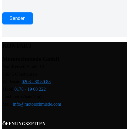
KONTAKT
Motorschmiede GmbH
Paul-Reusch-Straße 10
46045 Oberhausen
Werkstatt:
0208 - 80 80 88
Mobil:
0178 - 19 00 222
(auch per WhatsApp)
Mail:
info@motorschmiede.com
ÖFFNUNGSZEITEN