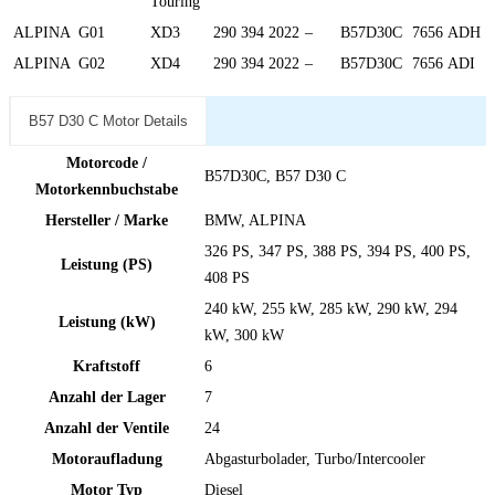
Touring
ALPINA
G01
XD3
290
394
2022
–
B57D30C
7656
ADH
ALPINA
G02
XD4
290
394
2022
–
B57D30C
7656
ADI
B57 D30 C Motor Details
Motorcode /
B57D30C, B57 D30 C
Motorkennbuchstabe
Hersteller / Marke
BMW, ALPINA
326 PS, 347 PS, 388 PS, 394 PS, 400 PS,
Leistung (PS)
408 PS
240 kW, 255 kW, 285 kW, 290 kW, 294
Leistung (kW)
kW, 300 kW
Kraftstoff
6
Anzahl der Lager
7
Anzahl der Ventile
24
Motoraufladung
Abgasturbolader, Turbo/Intercooler
Motor Typ
Diesel