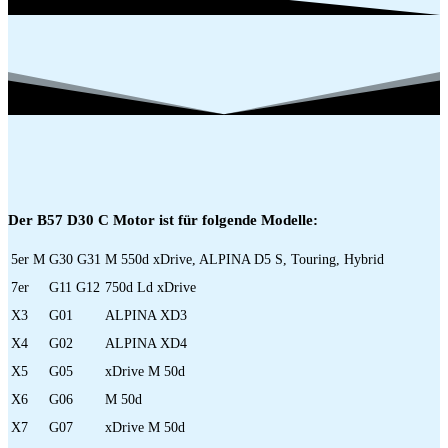
Der B57 D30 C Motor ist für folgende Modelle:
5er M
G30 G31
M 550d xDrive, ALPINA D5 S, Touring, Hybrid
7er
G11 G12
750d Ld xDrive
X3
G01
ALPINA XD3
X4
G02
ALPINA XD4
X5
G05
xDrive M 50d
X6
G06
M 50d
X7
G07
xDrive M 50d