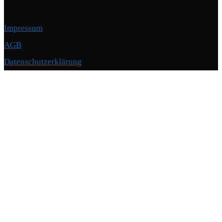
Impressum
AGB
Datenschutzerklärung
Copyright © 2026 Motorschmiede · BMW, BMW M, Alpina · Spezialist für
Motoren
–
OnePress
Theme von FameThemes