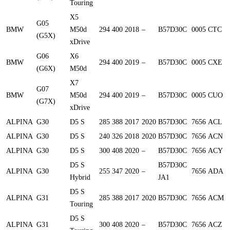
Touring
X5
G05
BMW
M50d
294
400
2018
–
B57D30C
0005
CTC
(G5X)
xDrive
G06
X6
BMW
294
400
2019
–
B57D30C
0005
CXE
(G6X)
M50d
X7
G07
BMW
M50d
294
400
2019
–
B57D30C
0005
CUO
(G7X)
xDrive
ALPINA
G30
D5 S
285
388
2017
2020
B57D30C
7656
ACL
ALPINA
G30
D5 S
240
326
2018
2020
B57D30C
7656
ACN
ALPINA
G30
D5 S
300
408
2020
–
B57D30C
7656
ACY
D5 S
B57D30C
ALPINA
G30
255
347
2020
–
7656
ADA
Hybrid
JA1
D5 S
ALPINA
G31
285
388
2017
2020
B57D30C
7656
ACM
Touring
D5 S
ALPINA
G31
300
408
2020
–
B57D30C
7656
ACZ