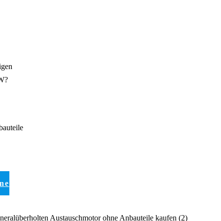
igen
MW?
auteile
ine