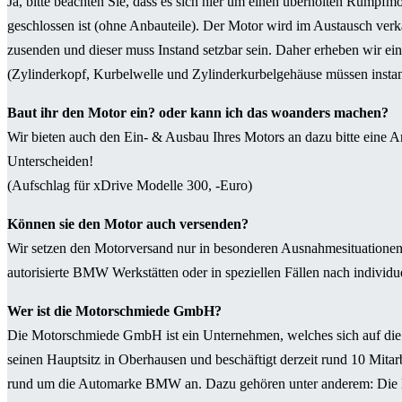
Ja, bitte beachten Sie, dass es sich hier um einen überholten Rumpfm
geschlossen ist (ohne Anbauteile). Der Motor wird im Austausch verka
zusenden und dieser muss Instand setzbar sein. Daher erheben wir ei
(Zylinderkopf, Kurbelwelle und Zylinderkurbelgehäuse müssen instand 
Baut ihr den Motor ein? oder kann ich das woanders machen?
Wir bieten auch den Ein- & Ausbau Ihres Motors an dazu bitte eine An
Unterscheiden!
(Aufschlag für xDrive Modelle 300, -Euro)
Können sie den Motor auch versenden?
Wir setzen den Motorversand nur in besonderen Ausnahmesituationen
autorisierte BMW Werkstätten oder in speziellen Fällen nach individue
Wer ist die Motorschmiede GmbH?
Die Motorschmiede GmbH ist ein Unternehmen, welches sich auf die
seinen Hauptsitz in Oberhausen und beschäftigt derzeit rund 10 Mita
rund um die Automarke BMW an. Dazu gehören unter anderem: Die 