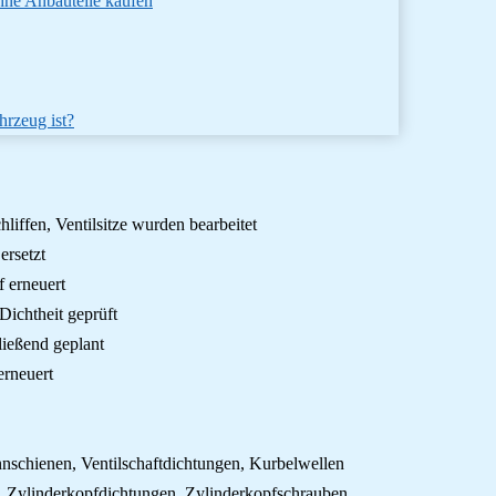
ne Anbauteile kaufen
hrzeug ist?
liffen, Ventilsitze wurden bearbeitet
ersetzt
f erneuert
ichtheit geprüft
ließend geplant
erneuert
annschienen, Ventilschaftdichtungen, Kurbelwellen
n, Zylinderkopfdichtungen, Zylinderkopfschrauben,