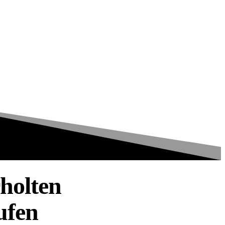
holten
ufen