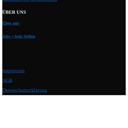
ÜBER UNS
Über uns
Jobs + freie Stellen
Impressum
AGB
Datenschutzerklärung
Copyright © 2026 Motorschmiede · BMW, BMW M, Alpina · Spezialist für
Motoren
–
OnePress
Theme von FameThemes