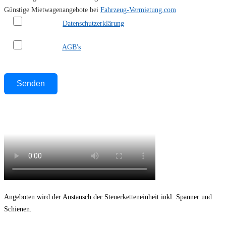
Günstige Mietwagenangebote bei
Fahrzeug-Vermietung.com
Ich habe die
Datenschutzerklärung
gelesen und akzeptiere sie.
Ich habe die
AGB's
gelesen und akzeptiere sie.
Bitte lasse dieses Feld leer.
Angeboten wird der Austausch der Steuerketteneinheit inkl. Spanner und
Schienen.