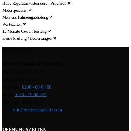
Hohe Reparaturkosten durch Provision ✖
Motorspezialist ✔
Meistens Fahrzeugabholung ✔
Wartezeiten ✖
12 Monate Gewährleistung ✔
Keine Prüfung / Bewertungen ✖
KONTAKT
Motorschmiede GmbH
Paul-Reusch-Straße 10
46045 Oberhausen
Werkstatt:
0208 - 80 80 88
Mobil:
0178 - 19 00 222
(auch per WhatsApp)
Mail:
info@motorschmiede.com
ÖFFNUNGSZEITEN