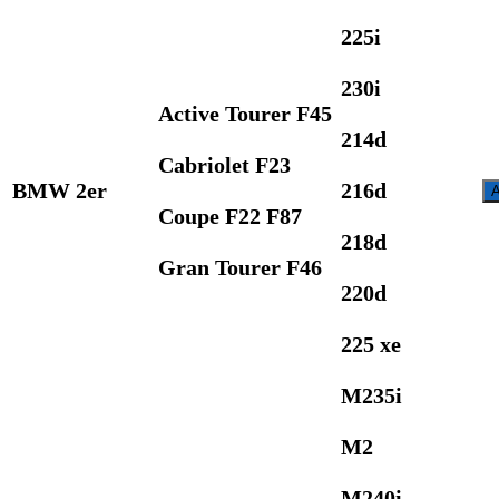
225i
230i
Active Tourer F45
214d
Cabriolet F23
BMW 2er
216d
A
Coupe F22 F87
218d
Gran Tourer F46
220d
225 xe
M235i
M2
M240i