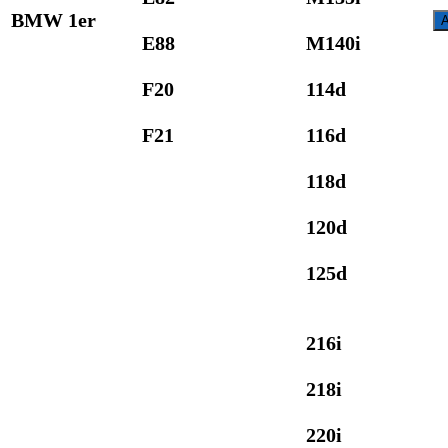
BMW 1er
A
E88
M140i
F20
114d
F21
116d
118d
120d
125d
216i
218i
220i