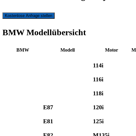
Kostenlose Anfrage stellen
BMW Modellübersicht
BMW
Modell
Motor
M
114i
116i
118i
E87
120i
E81
125i
E82
M135i