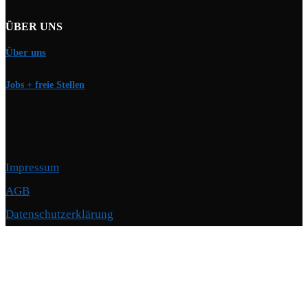
ÜBER UNS
Über uns
Jobs + freie Stellen
Impressum
AGB
Datenschutzerklärung
Copyright © 2026 Motorschmiede · BMW, BMW M, Alpina · Spezialist für
Motoren
–
OnePress
Theme von FameThemes