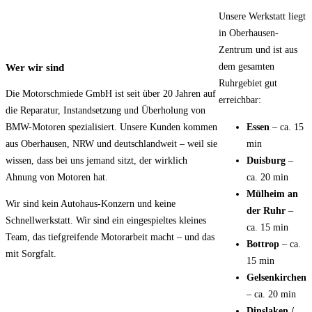
Unsere Werkstatt liegt
in Oberhausen-
Zentrum und ist aus
dem gesamten
Wer wir sind
Ruhrgebiet gut
Die Motorschmiede GmbH ist seit über 20 Jahren auf
erreichbar:
die Reparatur, Instandsetzung und Überholung von
Essen
– ca. 15
BMW-Motoren spezialisiert. Unsere Kunden kommen
min
aus Oberhausen, NRW und deutschlandweit – weil sie
Duisburg
–
wissen, dass bei uns jemand sitzt, der wirklich
ca. 20 min
Ahnung von Motoren hat.
Mülheim an
Wir sind kein Autohaus-Konzern und keine
der Ruhr
–
Schnellwerkstatt. Wir sind ein eingespieltes kleines
ca. 15 min
Team, das tiefgreifende Motorarbeit macht – und das
Bottrop
– ca.
mit Sorgfalt.
15 min
Gelsenkirchen
– ca. 20 min
Dinslaken /