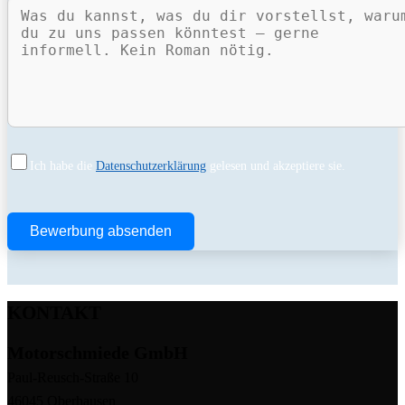
Ich habe die
Datenschutzerklärung
gelesen und akzeptiere sie.
Bitte lasse dieses Feld leer.
KONTAKT
Motorschmiede GmbH
Paul-Reusch-Straße 10
46045 Oberhausen