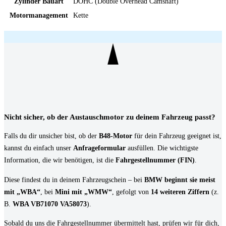
Zylinder Bauart
DOHC (Double Overhead Camshaft)
Motormanagement
Kette
Nicht sicher, ob der Austauschmotor zu deinem Fahrzeug passt?
Falls du dir unsicher bist, ob der
B48-Motor
für dein Fahrzeug geeignet ist,
kannst du einfach unser
Anfrageformular
ausfüllen. Die wichtigste
Information, die wir benötigen, ist die
Fahrgestellnummer (FIN)
.
Diese findest du in deinem Fahrzeugschein – bei
BMW beginnt sie meist
mit „WBA“
, bei
Mini mit „WMW“
, gefolgt von
14 weiteren Ziffern
(z.
B.
WBA VB71070 VA58073
).
Sobald du uns die Fahrgestellnummer übermittelt hast, prüfen wir für dich,