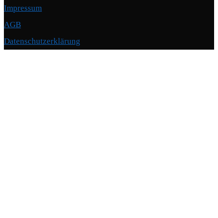
Impressum
AGB
Datenschutzerklärung
Copyright © 2026 Motorschmiede · BMW, BMW M, Alpina · Spezialist für
Motoren
–
OnePress
Theme von FameThemes