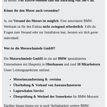
zu stellen.
Für xDrive-Modelle fällt ein Aufschlag von 300 € an.
Könnt ihr den Motor auch versenden?
Ja, ein
Versand des Motors ist möglich
. Eine autorisierte BMW-
Werkstatt ist für den Einbau
nicht zwingend erforderlich
. Falls du
Fragen zum Versand oder zur Installation hast, beraten wir dich gerne
individuell.
Wer ist die Motorschmiede GmbH?
Die
Motorschmiede GmbH
ist ein auf
BMW
spezialisiertes
Unternehmen mit Hauptsitz in
Oberhausen
und rund
10 Mitarbeitern
.
Unser Leistungsspektrum umfasst:
Motorinstandsetzung & -revision
Überholung & Verkauf von Austauschmotoren
Lagerschalen-Service
Überprüfung & Wechsel der Steuerkette
für BMW-Motoren
Darüber hinaus bieten wir je nach Verfügbarkeit weitere BMW-