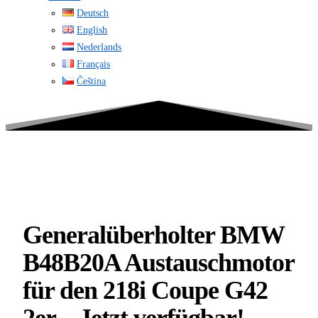
Deutsch
English
Nederlands
Français
Čeština
Generalüberholter BMW
B48B20A Austauschmotor
für den 218i Coupe G42