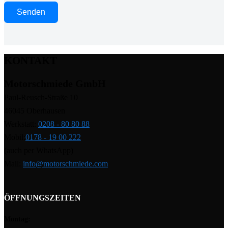
KONTAKT
Motorschmiede GmbH
Paul-Reusch-Straße 10
46045 Oberhausen
Werkstatt:
0208 - 80 80 88
Mobil:
0178 - 19 00 222
(auch per WhatsApp)
Mail:
info@motorschmiede.com
ÖFFNUNGSZEITEN
Montag: