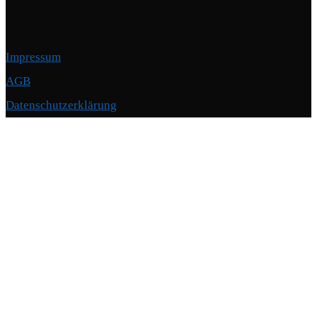
Impressum
AGB
Datenschutzerklärung
Copyright © 2026 Motorschmiede · BMW, BMW M, Alpina · Spezialist für
Motoren
–
OnePress
Theme von FameThemes