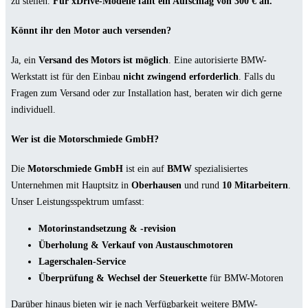
zu stellen.
Für xDrive-Modelle fällt ein Aufschlag von 300 € an.
Könnt ihr den Motor auch versenden?
Ja, ein
Versand des Motors ist möglich
. Eine autorisierte BMW-
Werkstatt ist für den Einbau
nicht zwingend erforderlich
. Falls du
Fragen zum Versand oder zur Installation hast, beraten wir dich gerne
individuell.
Wer ist die Motorschmiede GmbH?
Die
Motorschmiede GmbH
ist ein auf
BMW
spezialisiertes
Unternehmen mit Hauptsitz in
Oberhausen
und rund
10 Mitarbeitern
.
Unser Leistungsspektrum umfasst:
Motorinstandsetzung & -revision
Überholung & Verkauf von Austauschmotoren
Lagerschalen-Service
Überprüfung & Wechsel der Steuerkette
für BMW-Motoren
Darüber hinaus bieten wir je nach Verfügbarkeit weitere BMW-