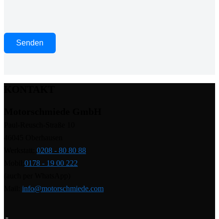
KONTAKT
Motorschmiede GmbH
Paul-Reusch-Straße 10
46045 Oberhausen
Werkstatt:
0208 - 80 80 88
Mobil:
0178 - 19 00 222
(auch per WhatsApp)
Mail:
info@motorschmiede.com