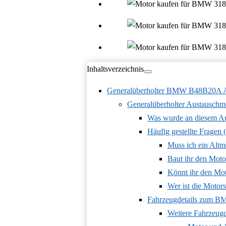
Inhaltsverzeichnis
Generalüberholter BMW B48B20A Aust
Generalüberholter Austausch
Was wurde an diesem A
Häufig gestellte Fragen
Muss ich ein Altm
Baut ihr den Moto
Könnt ihr den Mo
Wer ist die Moto
Fahrzeugdetails zum B
Weitere Fahrzeug