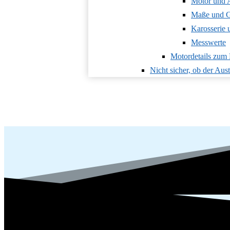
Motor und 
Maße und G
Karosserie
Messwerte
Motordetails zu
Nicht sicher, ob der Au