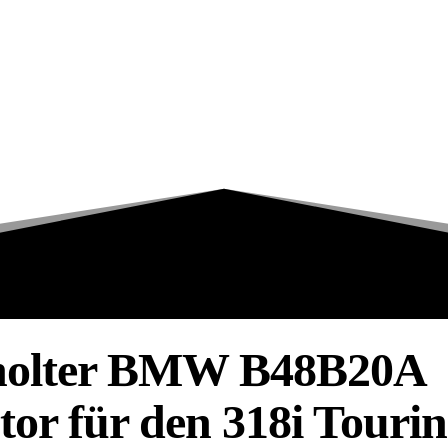
holter BMW B48B20A
or für den 318i Tourin