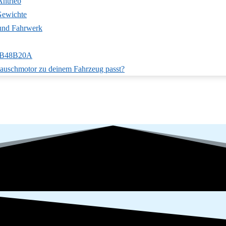
Antrieb
ewichte
 und Fahrwerk
m B48B20A
stauschmotor zu deinem Fahrzeug passt?