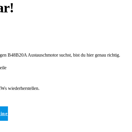
ar!
en B48B20A Austauschmotor suchst, bist du hier genau richtig.
ile
MWs wiederherstellen.
eine