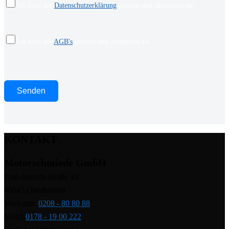
Ich habe die
Datenschutzerklärung
gelesen und akzeptiere sie.
Ich habe die
AGB's
gelesen und akzeptiere sie.
KONTAKT
Motorschmiede GmbH
Paul-Reusch-Straße 10
46045 Oberhausen
Werkstatt:
0208 - 80 80 88
Mobil:
0178 - 19 00 222