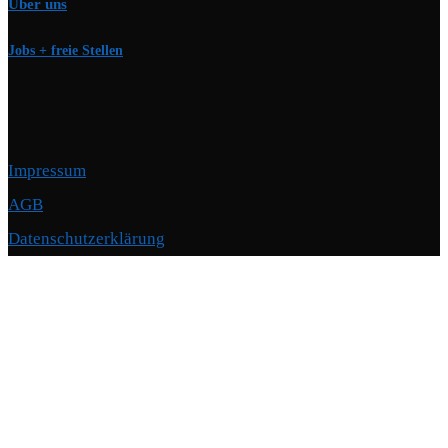
Über uns
Jobs + freie Stellen
Impressum
AGB
Datenschutzerklärung
Copyright © 2026 Motorschmiede · BMW, BMW M, Alpina · Spezialist für
Motoren
–
OnePress
Theme von FameThemes