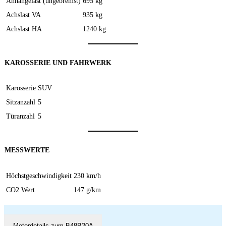
Anhängelast (ungebremst)
695 kg
Achslast VA
935 kg
Achslast HA
1240 kg
KAROSSERIE UND FAHRWERK
Karosserie
SUV
Sitzanzahl
5
Türanzahl
5
MESSWERTE
Höchstgeschwindigkeit
230 km/h
CO2 Wert
147 g/km
Motordetails zum B48B20A