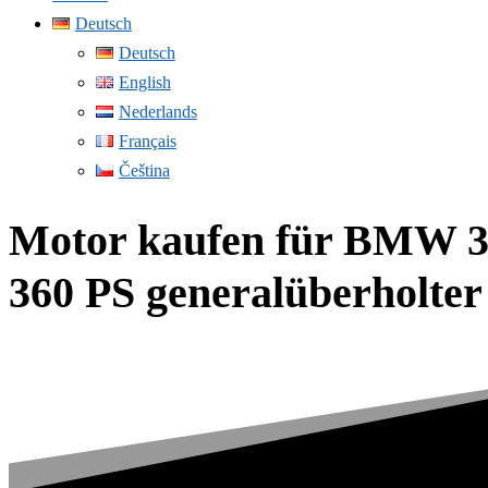
Deutsch
Deutsch
English
Nederlands
Français
Čeština
Motor kaufen für BMW 34
360 PS generalüberholte