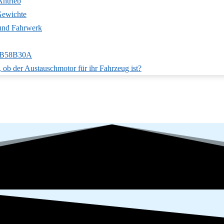
Antrieb
ewichte
 und Fahrwerk
m B58B30A
r, ob der Austauschmotor für ihr Fahrzeug ist?