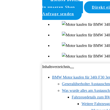
Weitere Preise
in unseren Shop
Direkt e
Anfrage senden
Inhaltsverzeichnis
BMW Motor kaufen für 340i F30 3e
Generalüberholter Austausch
Was wurde alles am Austausc
Fahrzeugdetails zum B
Weitere Fahrzeug