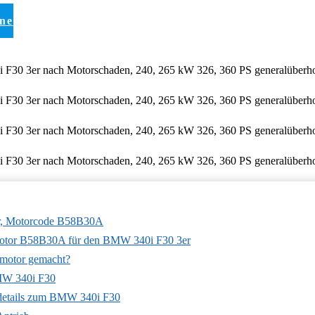
ine
r, Motorcode B58B30A
motor B58B30A für den BMW 340i F30 3er
hmotor gemacht?
MW 340i F30
details zum BMW 340i F30