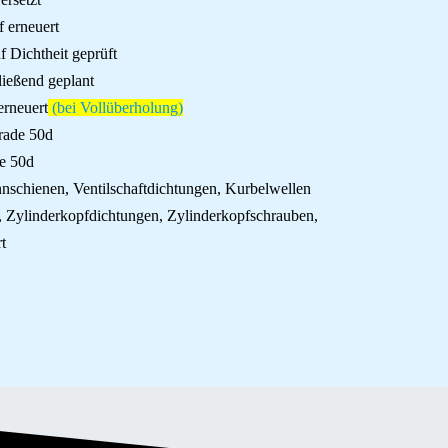
f erneuert
 Dichtheit geprüft
ließend geplant
erneuert
(bei Vollüberholung)
ade 50d
e 50d
annschienen, Ventilschaftdichtungen, Kurbelwellen
n, Zylinderkopfdichtungen, Zylinderkopfschrauben,
t