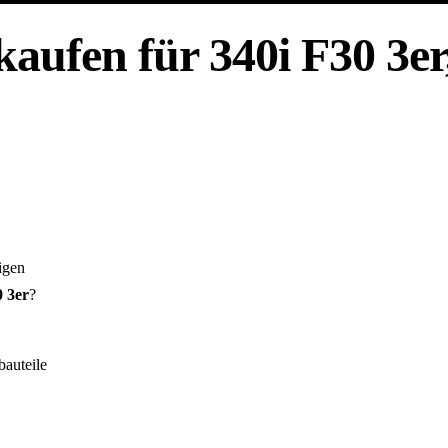
ufen für 340i F30 3er
igen
 3er
?
auteile