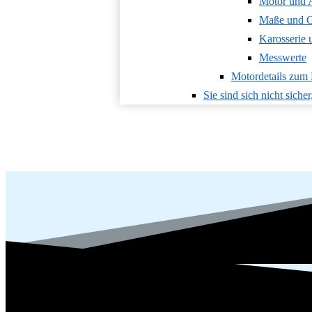
Motor und 
Maße und G
Karosserie
Messwerte
Motordetails zu
Sie sind sich nicht siche