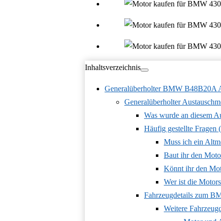
Inhaltsverzeichnis
Generalüberholter BMW B48B20A Aus
Generalüberholter Austausch
Was wurde an diesem A
Häufig gestellte Fragen
Muss ich ein Altm
Baut ihr den Moto
Könnt ihr den Mo
Wer ist die Moto
Fahrzeugdetails zum B
Weitere Fahrzeug