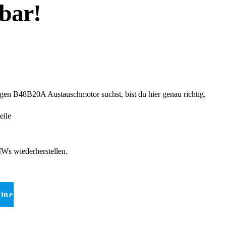
gbar!
en B48B20A Austauschmotor suchst, bist du hier genau richtig.
ile
MWs wiederherstellen.
eine