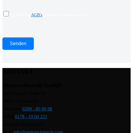
Ich habe die
AGB's
gelesen und akzeptiere sie.
KONTAKT
Motorschmiede GmbH
Paul-Reusch-Straße 10
46045 Oberhausen
Werkstatt:
0208 - 80 80 88
Mobil:
0178 - 19 00 222
(auch per WhatsApp)
Mail:
info@motorschmiede.com