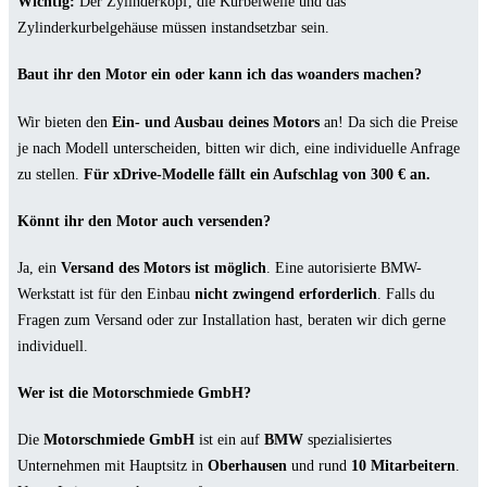
Wichtig:
Der Zylinderkopf, die Kurbelwelle und das
Zylinderkurbelgehäuse müssen instandsetzbar sein.
Baut ihr den Motor ein oder kann ich das woanders machen?
Wir bieten den
Ein- und Ausbau deines Motors
an! Da sich die Preise
je nach Modell unterscheiden, bitten wir dich, eine individuelle Anfrage
zu stellen.
Für xDrive-Modelle fällt ein Aufschlag von 300 € an.
Könnt ihr den Motor auch versenden?
Ja, ein
Versand des Motors ist möglich
. Eine autorisierte BMW-
Werkstatt ist für den Einbau
nicht zwingend erforderlich
. Falls du
Fragen zum Versand oder zur Installation hast, beraten wir dich gerne
individuell.
Wer ist die Motorschmiede GmbH?
Die
Motorschmiede GmbH
ist ein auf
BMW
spezialisiertes
Unternehmen mit Hauptsitz in
Oberhausen
und rund
10 Mitarbeitern
.