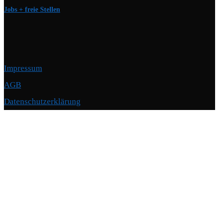
Jobs + freie Stellen
Impressum
AGB
Datenschutzerklärung
Copyright © 2026 Motorschmiede · BMW, BMW M, Alpina · Spezialist für
Motoren
–
OnePress
Theme von FameThemes