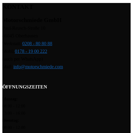
KONTAKT
Motorschmiede GmbH
Paul-Reusch-Straße 10
46045 Oberhausen
Werkstatt:
0208 - 80 80 88
Mobil:
0178 - 19 00 222
(auch per WhatsApp)
Mail:
info@motorschmiede.com
ÖFFNUNGSZEITEN
Montag:
08:00 - 12:00
13:00 - 16:00
Dienstag:
08:00 - 12:00