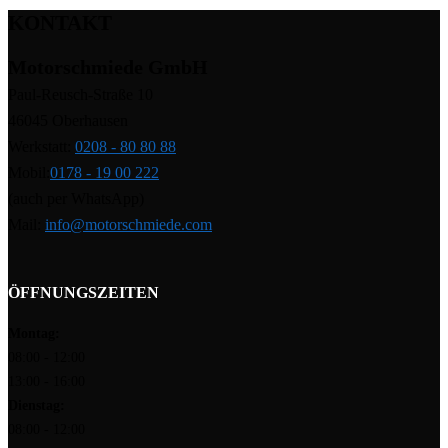
KONTAKT
Motorschmiede GmbH
Paul-Reusch-Straße 10
46045 Oberhausen
Werkstatt:
0208 - 80 80 88
Mobil:
0178 - 19 00 222
(auch per WhatsApp)
Mail:
info@motorschmiede.com
ÖFFNUNGSZEITEN
Montag:
08:00 - 12:00
13:00 - 16:00
Dienstag:
08:00 - 12:00