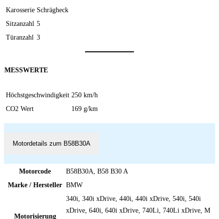
Karosserie
Schrägheck
Sitzanzahl
5
Türanzahl
3
MESSWERTE
Höchstgeschwindigkeit
250 km/h
CO2 Wert
169 g/km
Motordetails zum B58B30A
Motorcode
B58B30A, B58 B30 A
Marke / Hersteller
BMW
340i, 340i xDrive, 440i, 440i xDrive, 540i, 540i
xDrive, 640i, 640i xDrive, 740Li, 740Li xDrive, M
Motorisierung