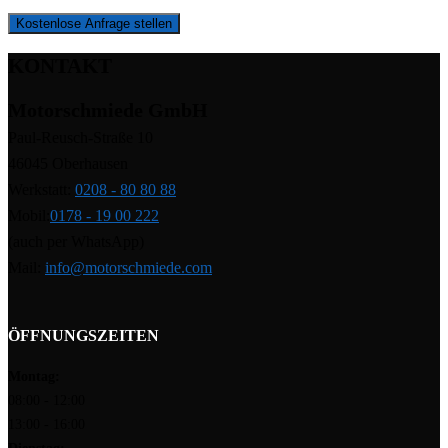
Kostenlose Anfrage stellen
KONTAKT
Motorschmiede GmbH
Paul-Reusch-Straße 10
46045 Oberhausen
Werkstatt:
0208 - 80 80 88
Mobil:
0178 - 19 00 222
(auch per WhatsApp)
Mail:
info@motorschmiede.com
ÖFFNUNGSZEITEN
Montag:
08:00 - 12:00
13:00 - 16:00