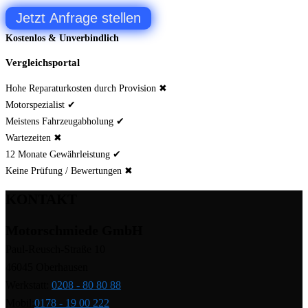
Jetzt Anfrage stellen
Kostenlos & Unverbindlich
Vergleichsportal
Hohe Reparaturkosten durch Provision ✖
Motorspezialist ✔
Meistens Fahrzeugabholung ✔
Wartezeiten ✖
12 Monate Gewährleistung ✔
Keine Prüfung / Bewertungen ✖
KONTAKT
Motorschmiede GmbH
Paul-Reusch-Straße 10
46045 Oberhausen
Werkstatt:
0208 - 80 80 88
Mobil:
0178 - 19 00 222