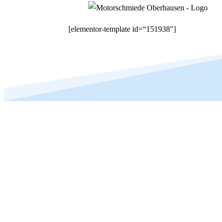
[elementor-template id=“151938″]
Ihr Spezialist im Bereic
der Fabrikate BMW & Min
Herzlich willkommen bei der Motorschmiede GmbH – Ihrem bevorzu