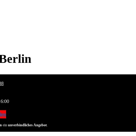
Berlin
88
16:00
len
n
ein
unverbindliches Angebot
.