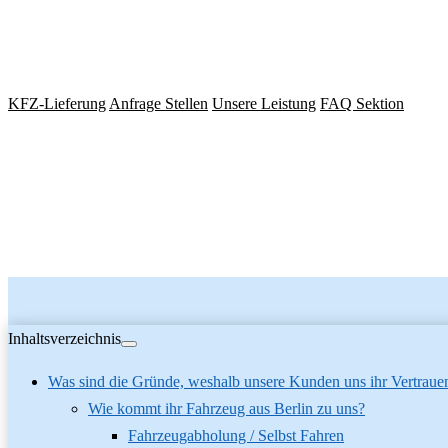
Oberhausen und mit dem Know How aus über 10 Jahren Motorinstands
umliegenden Region erstklassige Dienstleistungen anzubieten. Sie hab
bringen oder unseren Abholservice in Anspruch zu nehmen, zudem ist
KFZ-Lieferung
Anfrage Stellen
Unsere Leistung
FAQ Sektion
Inhaltsverzeichnis
Was sind die Gründe, weshalb unsere Kunden uns ihr Vertraue
Wie kommt ihr Fahrzeug aus Berlin zu uns?
Fahrzeugabholung / Selbst Fahren