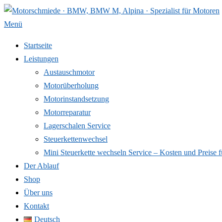
Zum
Inhalt
Menü
springen
Startseite
Leistungen
Austauschmotor
Motorüberholung
Motorinstandsetzung
Motorreparatur
Lagerschalen Service
Steuerkettenwechsel
Mini Steuer­kette wechseln Service – Kosten und Preise f
Der Ablauf
Shop
Über uns
Kontakt
Deutsch