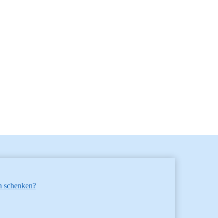
etzung. Wir freuen uns, Ihnen auch in Berlin und der
en die Möglichkeit, Ihr Fahrzeug selbst zu uns zu
 auch der Versand des Motors eine Option.
n schenken?