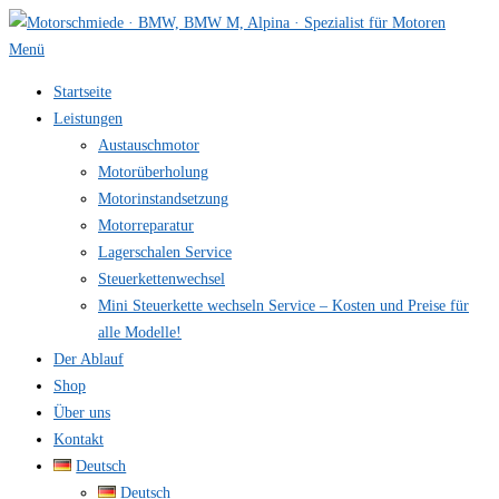
Zum
Inhalt
Menü
springen
Startseite
Leistungen
Austauschmotor
Motorüberholung
Motorinstandsetzung
Motorreparatur
Lagerschalen Service
Steuerkettenwechsel
Mini Steuer­kette wechseln Service – Kosten und Preise für
alle Modelle!
Der Ablauf
Shop
Über uns
Kontakt
Deutsch
Deutsch