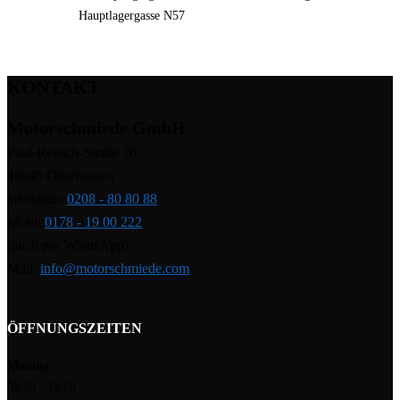
Hauptlagergasse N57
KONTAKT
Motorschmiede GmbH
Paul-Reusch-Straße 10
46045 Oberhausen
Werkstatt:
0208 - 80 80 88
Mobil:
0178 - 19 00 222
(auch per WhatsApp)
Mail:
info@motorschmiede.com
ÖFFNUNGSZEITEN
Montag:
08:00 - 12:00