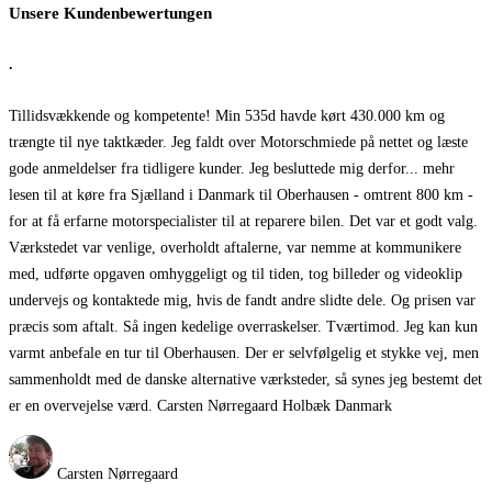
Unsere Kundenbewertungen
.
Tillidsvækkende og kompetente! Min 535d havde kørt 430.000 km og
trængte til nye taktkæder. Jeg faldt over Motorschmiede på nettet og læste
gode anmeldelser fra tidligere kunder. Jeg besluttede mig derfor
... mehr
lesen
til at køre fra Sjælland i Danmark til Oberhausen - omtrent 800 km -
for at få erfarne motorspecialister til at reparere bilen. Det var et godt valg.
Værkstedet var venlige, overholdt aftalerne, var nemme at kommunikere
med, udførte opgaven omhyggeligt og til tiden, tog billeder og videoklip
undervejs og kontaktede mig, hvis de fandt andre slidte dele. Og prisen var
præcis som aftalt. Så ingen kedelige overraskelser. Tværtimod. Jeg kan kun
varmt anbefale en tur til Oberhausen. Der er selvfølgelig et stykke vej, men
sammenholdt med de danske alternative værksteder, så synes jeg bestemt det
er en overvejelse værd. Carsten Nørregaard Holbæk Danmark
Carsten Nørregaard