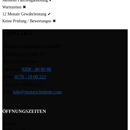
Wartezeiten ✖
12 Monate Gewährleistung ✔
Keine Prüfung / Bewertungen ✖
KONTAKT
Motorschmiede GmbH
Paul-Reusch-Straße 10
46045 Oberhausen
Werkstatt:
0208 - 80 80 88
Mobil:
0178 - 19 00 222
(auch per WhatsApp)
Mail:
info@motorschmiede.com
ÖFFNUNGSZEITEN
Montag: