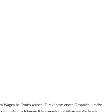
en Wagen bei Profis wissen. Direkt beim ersten Gespräch
... mehr
diese wurden nach kurzer Rücksprache per Whatsapp direkt mit