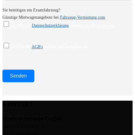
Sie benötigen ein Ersatzfahrzeug?
Günstige Mietwagenangebote bei
Fahrzeug-Vermietung.com
Ich habe die
Datenschutzerklärung
gelesen und akzeptiere sie.
Ich habe die
AGB's
gelesen und akzeptiere sie.
KONTAKT
Motorschmiede GmbH
Paul-Reusch-Straße 10
46045 Oberhausen