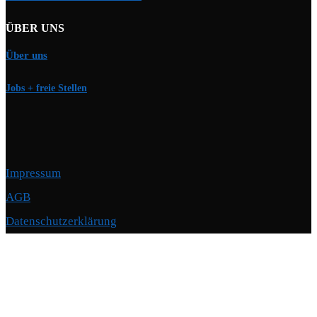
ÜBER UNS
Über uns
Jobs + freie Stellen
Impressum
AGB
Datenschutzerklärung
Copyright © 2026 Motorschmiede · BMW, BMW M, Alpina · Spezialist für
Motoren
–
OnePress
Theme von FameThemes