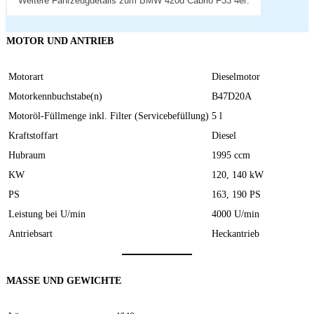
Weitere Fahrzeugdetails zum BMW 420d Cabrio F33 4er:
MOTOR UND ANTRIEB
Motorart
Dieselmotor
Motorkennbuchstabe(n)
B47D20A
Motoröl-Füllmenge inkl. Filter (Servicebefüllung)
5 l
Kraftstoffart
Diesel
Hubraum
1995 ccm
KW
120, 140 kW
PS
163, 190 PS
Leistung bei U/min
4000 U/min
Antriebsart
Heckantrieb
MASSE UND GEWICHTE