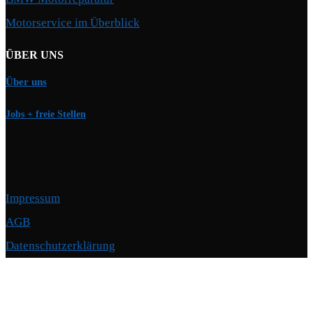
Motorservice im Überblick
ÜBER UNS
Über uns
Jobs + freie Stellen
Impressum
AGB
Datenschutzerklärung
Copyright © 2026 Motorschmiede · BMW, BMW M, Alpina · Spezialist für
Motoren
–
OnePress
Theme von FameThemes