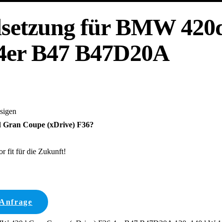
dsetzung für BMW 420
 4er B47 B47D20A
ssigen
Gran Coupe (xDrive) F36?
 fit für die Zukunft!
 Anfrage