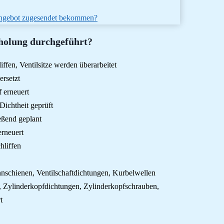
 Angebot zugesendet bekommen?
holung durchgeführt?
iffen, Ventilsitze werden überarbeitet
ersetzt
f erneuert
ichtheit geprüft
eßend geplant
erneuert
hliffen
annschienen, Ventilschaftdichtungen, Kurbelwellen
n, Zylinderkopfdichtungen, Zylinderkopfschrauben,
t