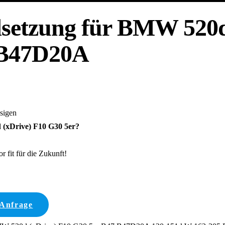
setzung für BMW 520d
 B47D20A
ssigen
(xDrive) F10 G30 5er?
 fit für die Zukunft!
 Anfrage