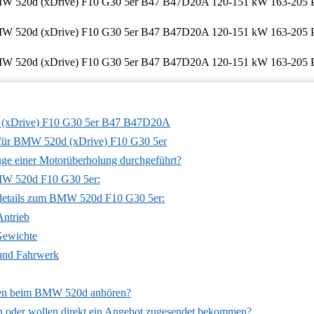
 (xDrive) F10 G30 5er B47 B47D20A
ür BMW 520d (xDrive) F10 G30 5er
ge einer Motorüberholung durchgeführt?
MW 520d F10 G30 5er:
details zum BMW 520d F10 G30 5er:
Antrieb
ewichte
 und Fahrwerk
den beim BMW 520d anhören?
n oder wollen direkt ein Angebot zugesendet bekommen?