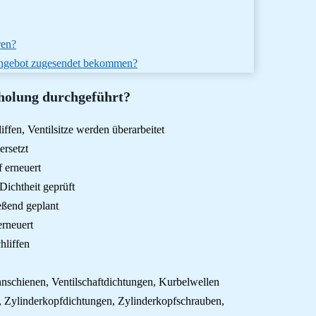
ren?
 Angebot zugesendet bekommen?
holung durchgeführt?
iffen, Ventilsitze werden überarbeitet
ersetzt
f erneuert
ichtheit geprüft
eßend geplant
erneuert
hliffen
annschienen, Ventilschaftdichtungen, Kurbelwellen
n, Zylinderkopfdichtungen, Zylinderkopfschrauben,