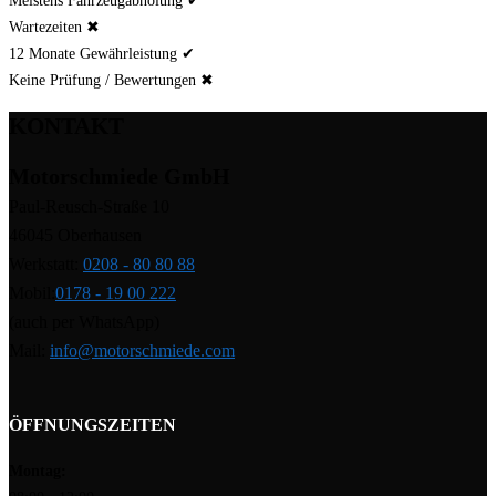
Wartezeiten ✖
12 Monate Gewährleistung ✔
Keine Prüfung / Bewertungen ✖
KONTAKT
Motorschmiede GmbH
Paul-Reusch-Straße 10
46045 Oberhausen
Werkstatt:
0208 - 80 80 88
Mobil:
0178 - 19 00 222
(auch per WhatsApp)
Mail:
info@motorschmiede.com
ÖFFNUNGSZEITEN
Montag: