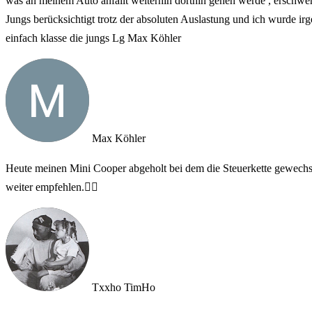
was an meinem Auto anfällt weiterhin dorthin gehen werde , erschwe
Jungs berücksichtigt trotz der absoluten Auslastung und ich wurde ir
einfach klasse die jungs Lg Max Köhler
Max Köhler
Heute meinen Mini Cooper abgeholt bei dem die Steuerkette gewechsel
weiter empfehlen.👍🏼
Txxho TimHo