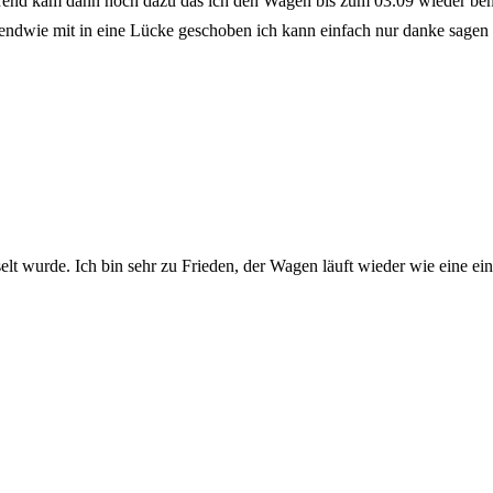
rend kam dann noch dazu das ich den Wagen bis zum 03.09 wieder benöt
gendwie mit in eine Lücke geschoben ich kann einfach nur danke sagen 
t wurde. Ich bin sehr zu Frieden, der Wagen läuft wieder wie eine ein