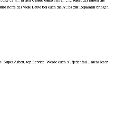
ige da wir in den Urlaub damit fahren und selbst das haben die
und hoffe das viele Leute bei euch die Autos zur Reparatur bringen
s. Super Arbeit, top Service. Werde euch Aufjedenfall
... mehr lesen